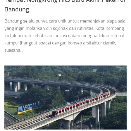
UNCATEGORIZED
AUGUST 5, 2026
Tempat Nongkrong Hits Baru Akhir Pekan di
Bandung
Bandung selalu punya cara unik untuk memanjakan siapa saja
yang ingin melarikan diri sejenak dari rutinitas. Kota Kembang
ini tak pernah kehabisan inovasi dalam menghadirkan tempat
kumpul (hangout space) dengan konsep arsitektur ciamik,
suasana...