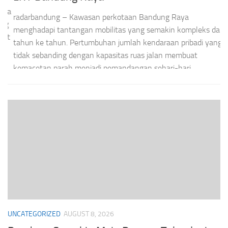
W
ja
radarbandung – Kawasan perkotaan Bandung Raya
g
ra
menghadapi tantangan mobilitas yang semakin kompleks dari
at
ke
tahun ke tahun. Pertumbuhan jumlah kendaraan pribadi yang
da
tidak sebanding dengan kapasitas ruas jalan membuat
me
kemacetan parah menjadi pemandangan sehari-hari,
pe
terutama...