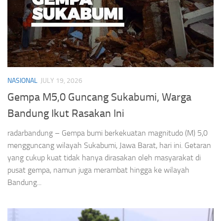
NASIONAL
JULY 19, 2026
Gempa M5,0 Guncang Sukabumi, Warga
Bandung Ikut Rasakan Ini
radarbandung – Gempa bumi berkekuatan magnitudo (M) 5,0
mengguncang wilayah Sukabumi, Jawa Barat, hari ini. Getaran
yang cukup kuat tidak hanya dirasakan oleh masyarakat di
pusat gempa, namun juga merambat hingga ke wilayah
Bandung...