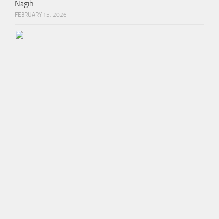
Dubai Chewy Cookie Viral di Bandung, Teksturnya Bikin
Nagih
FEBRUARY 15, 2026