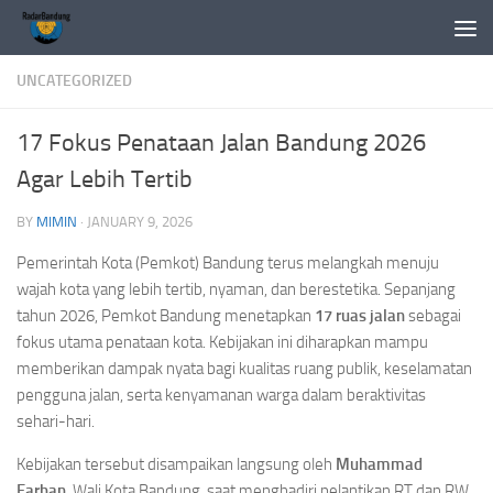
Skip to content
UNCATEGORIZED
17 Fokus Penataan Jalan Bandung 2026
Agar Lebih Tertib
BY
MIMIN
·
JANUARY 9, 2026
Pemerintah Kota (Pemkot) Bandung terus melangkah menuju
wajah kota yang lebih tertib, nyaman, dan berestetika. Sepanjang
tahun 2026, Pemkot Bandung menetapkan
17 ruas jalan
sebagai
fokus utama penataan kota. Kebijakan ini diharapkan mampu
memberikan dampak nyata bagi kualitas ruang publik, keselamatan
pengguna jalan, serta kenyamanan warga dalam beraktivitas
sehari-hari.
Kebijakan tersebut disampaikan langsung oleh
Muhammad
Farhan
, Wali Kota Bandung, saat menghadiri pelantikan RT dan RW