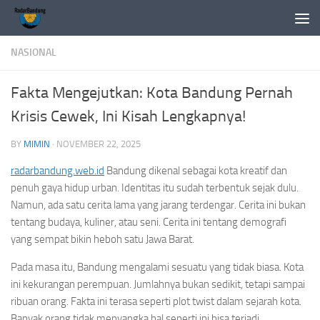
Skip to content
NASIONAL
Fakta Mengejutkan: Kota Bandung Pernah
Krisis Cewek, Ini Kisah Lengkapnya!
BY
MIMIN
·
NOVEMBER 22, 2025
radarbandung.web.id
Bandung dikenal sebagai kota kreatif dan
penuh gaya hidup urban. Identitas itu sudah terbentuk sejak dulu.
Namun, ada satu cerita lama yang jarang terdengar. Cerita ini bukan
tentang budaya, kuliner, atau seni. Cerita ini tentang demografi
yang sempat bikin heboh satu Jawa Barat.
Pada masa itu, Bandung mengalami sesuatu yang tidak biasa. Kota
ini kekurangan perempuan. Jumlahnya bukan sedikit, tetapi sampai
ribuan orang. Fakta ini terasa seperti plot twist dalam sejarah kota.
Banyak orang tidak menyangka hal seperti ini bisa terjadi.